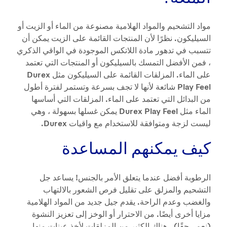
مواد التشحيم والمواد الهلامية مصنوعة من الماء أو الزيت أو
السيليكون. نظرًا لأن المنتجات القائمة على الزيت يمكن أن
تتسبب في تدهور مادة اللاتكس الموجودة في الواقي الذكري
، فمن الأفضل التمسك بالسيليكون أو المنتجات التي تعتمد
على الماء. المزلقات القائمة على السيليكون مثل Durex
Play Feel شائعة لأنها لا تجف بسرعة وتستمر لفترة أطول
من البدائل التي تعتمد على الماء. المزلقات التي أساسها
الماء مثل Durex Play Feel يمكن غسلها بسهولة ، وهي
ليست لزجة ومتوافقة للاستخدام مع واقيات Durex.
كيف يمكنهم المساعدة
الرطوبة أفضل عندما يتعلق الأمر بالجنس! يساعد جل
التشحيم والمزلق على تقليل فرص الشعور بالالتهاب
والغضب وعدم الراحة. يقدم جيل جديد من المواد الهلامية
مزايا أخرى أيضًا. من الاحترار أو الوخز إلى تعزيز النشوة
(نعم ، حقًا) ، هناك الكثير من المزلقات لأخذ عينات منها.