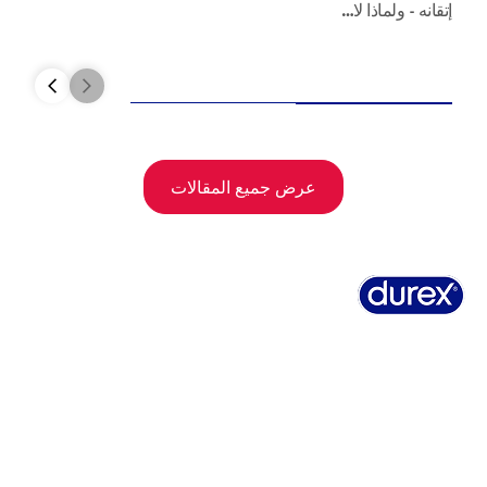
إتقانه - ولماذا لا…
عرض جميع المقالات
نبذة عن ديوركس
تاريخ ديوركس
تسجيلات ديوركس
الأسئلة الشائعة
تسوق عبر الإنترنت
الاستبيان الجنسي الشامل
اتصل بنا
الشروط والأحكام
سياسة ملفات الارتباط
إشعار قانوني هام
بيان الخصوصية
خريطة الموقع