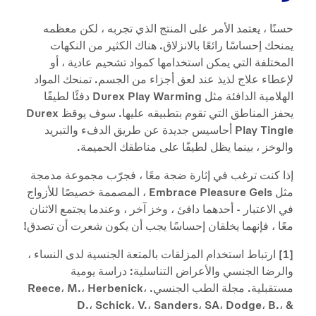
حسنًا ، يعتمد الأمر على المنتج الذي تجربه ، لكن معظمه
يمنحك إحساسًا رائعًا بالانزلاق. هناك الكثير من النكهات
المختلفة التي يمكن استخدامها كمواد تشحيم عادية ، أو
لإعطاء علاج لذيذ عند لعق أجزاء من الجسم. تمنحك المواد
الهلامية الدافئة مثل Durex Play Warming دفئًا لطيفًا
يحفز المناطق التي تقوم بتطبيقه عليها. سوف يوقظ Durex
Play Tingle أحاسيس جديدة عن طريق الدفء والتبريد
والوخز ، بينما يظل لطيفًا على مناطقك الحميمة.
إذا كنت ترغب في إثارة ضجة معًا ، فجرّب مجموعة مدمجة
مثل Embrace Pleasure Gels ، المصممة خصيصًا للأزواج
في الاعتبار - أحدهما دافئ ، وخز آخر ، وعندما يجتمع الاثنان
معًا ، فإنهما يخلقان إحساسًا يجب أن يكون شعرت أن تصدق!
[1] ارتباط استخدام المزلقات بالمتعة الجنسية لدى النساء ،
والرضا الجنسي والأعراض التناسلية: دراسة يومية
مستقبلية. مجلة الطب الجنسي. Reece، M.، Herbenick،
D.، Schick، V.، Sanders، SA، Dodge، B.، &