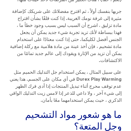
جربها بنفسك أولاً ، ثم اقترح مفضلاتك على شريكك كإضافة
مثيرة إلى غرفة نومك الغريبة. إذا كنت قلقًا بشأن اقتراح
مادة تزليق ، اشرح أن السبب ليس بسبب وجود خطأ ما ،
فهذا ببساطة لأنك تريد تجربة شيء جديد يمكن أن يجعل
الجنس أفضل لكليكما. حتى إذا كنت معتادًا على استخدام
مادة تشحيم ، فإن أخذ عينة من مادة هلامية مع ركلة إضافية
يمكن أن تزيد من الإثارة ويقودك إلى عالم جديد تمامًا من
الاكتشافات.
على سبيل المثال ، يمكن استخدام جل التدليك الحميم مثل
Durex Play Warming في أي مكان على الجسم. هذا يعني
عدم توقف محرج أثناء تبديل المنتجات إذا أدى فرك الظهر
إلى شيء آخر ، ولا داعي للذعر إذا لامس زيت التدليك الواقي
الذكري ، حيث يمكن استخدامهما معًا بأمان.
ما هو شعور مواد التشحيم
وجل المتعة؟