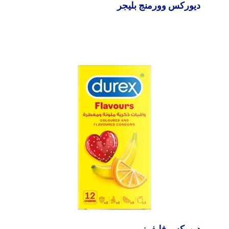
ديوركس وورمنج بليجر
ديوركس فليفرز