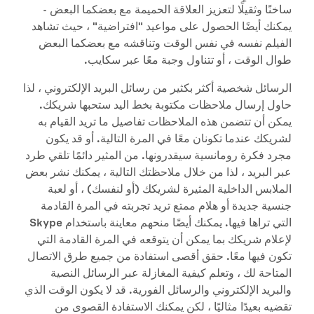
ساخنًا وثقيلًا لتعزيز العلاقة الحميمة مع بعضكما البعض -
يمكنك أيضًا الحصول على مواعيد "افتراضية" ، حيث تشاهد
الفيلم نفسه في نفس الوقت وتناقشه مع بعضكما البعض
طوال الوقت ، أو تتناول وجبة معًا عبر سكايب.
الرسائل شخصية أكثر بكثير من رسائل البريد الإلكتروني ، لذا
حاول إرسال ملاحظات مكتوبة بخط اليد ستحبها شريكك.
يمكن أن تتضمن هذه الملاحظات تفاصيل ما تريد القيام به
لشريكك عندما تكونان معًا في المرة التالية. أو قد يكون
مجرد فكرة رومانسية سيقدرونها. من المثير دائمًا تلقي طرد
عبر البريد ، لذا من خلال ملاحظتك التالية ، يمكنك نشر بعض
الملابس الداخلية المثيرة لشريكك (أو لنفسك) ، أو لعبة
جنسية جديدة أو هلام ممتع تريد تجربته في المرة القادمة
التي تراها فيها. يمكنك أيضًا منحهم معاينة باستخدام Skype
لإعلام شريكك بما يمكن أن يتوقعه في المرة القادمة التي
تكون فيها معًا. حقق أقصى استفادة من جميع طرق الاتصال
المتاحة لك ، وتعلم كيفية المغازلة عبر الرسائل النصية
والبريد الإلكتروني والرسائل الفورية. قد لا يكون الوقت الذي
تقضيه بعيدًا مثاليًا ، لكن يمكنك الاستفادة القصوى من