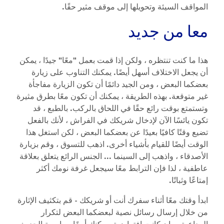
المواقف السيئة وتحويلها إلى موقف مثير حقًا.
معا من جديد
هذا ما كنت تنتظره ، ولكن إذا قمت بعمل "معًا" جيدًا ، يمكن
أن يجعل الاختلاف أسهل أيضًا. يمكنك التناوب على زيارة
بعضكما البعض ، ومن الجيد دائمًا أن تكون الزيارة مفاجأة
غير متوقعة. بهذه الطريقة ، يمكنك أن تكون معًا بطرق مثيرة
وتستمتع بوقت رائع حقًا في اللحاق بالركب. بالطبع ، قد
تكون يائسًا الآن لإدخال شريكك في الفراش ، لأنك بالفعل
تضيع وقتًا كافيًا بعيدًا عن بعضكما البعض ، لكن استغل هذا
الوقت أيضًا للقيام بأشياء أخرى. اذهب للتسوق ، وقم بزيارة
الأصدقاء ، واذهب إلى السينما ... الجنس الرائع يتعلق بعلاقة
عاطفية ، لذا فإن الترابط معًا سيجعل غرفة نومك أكثر
إمتاعًا وثباتًا.
ابدأ وقتك معًا أثناء سفرك أنت أو شريكك - قم بتكثيف الإثارة
من خلال إرسال رسائل نصية لبعضكما البعض لتكرار
المداعبة ، وإن كانت افتراضية. يمكنك أيضًا ممارسة الحديث