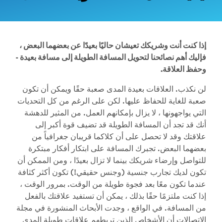
إذا كنت أنت وشريكك تعيشان حاليًا بعيدًا عن بعضهما البعض ،
فإليك أهم نصائحنا لتحويل المسافة الطويلة إلى مسافة بعيدة -
وحفظ العلاقة.
لن نكذب. العلاقات بعيدة المدى صعبة حقًا ويمكن أن تكون
صعبة للغاية للحفاظ عليها. لكن على الرغم من كل التحديات
التي يواجهونها ، لا يزال بإمكانهم العمل. من المثير للدهشة
أنك قد تجد أن المسافة الطويلة قد تضيف قوة أكبر إلى
علاقتك وقد لا تحصل على أن كلاكما قريبان جغرافياً من
بعضهما البعض. تجبرك المسافة على ابتكار أفكار مبتكرة
للتواصل وإرضاء شريكك بينما لا تزال بعيدًا ، ومن الممكن أن
تكون لديك تجارب جنسية (وجنس حقيقي!) تكون أكثر كثافة
عندما تكون معًا بعد فجوة طويلة من الوقت. بمرور الوقت ،
إذا كنت ملتزمًا حقًا بذلك ، يمكن أن تستفيد علاقتك بالفعل
من المسافة. في الواقع ، وجدت الأبحاث المنشورة في مجلة
الاتصالات أن الأشخاص الذين تربطهم علاقات طويلة المدى