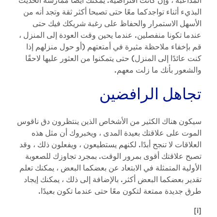
البذيء أثناء تواجدكما معًا حتى تصبحا أكثر ثقة وتجد أنه من
الأسهل الاستمرار والحفاظ على رغبة شريكك فيك حتى
عندما تكونا منفصلين. عندما يحين وقت العودة إلى المنزل ،
قم بإخفاء ملاحظة مثيرة في أمتعتهم (أو حول منزلهم إذا
كنت عائدًا إلى المنزل) حتى يتمكنوا من العثور عليها لاحقًا
والشعور بأنك ما زلت معهم.
تجاهل الرافضين
سيكون هناك الكثير من الأشخاص الذين ينتظرون دق ناقوس
الموت على علاقتك بعيدة المدى ، ويخبروك أن مثل هذه
العلاقات لا تنجح أبدًا. لكنهم يستطيعون ، ويفعلون ذلك ، وقد
تصبح علاقتك أقوى بمرور الوقت. بمجرد تجاوزك للصعوبة
الأولية المتمثلة في الابتعاد عن بعضكما البعض ، يمكنك تعلم
تقدير بعضكما البعض أكثر. بالإضافة إلى ذلك ، يمكنك إيجاد
طرق جديدة ممتعة لتكون معًا حتى عندما تكون بعيدًا.
[i]