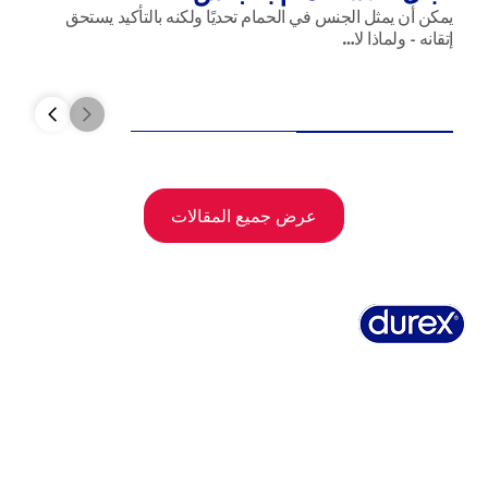
يمكن أن يمثل الجنس في الحمام تحديًا ولكنه بالتأكيد يستحق
إتقانه - ولماذا لا…
عرض جميع المقالات
نبذة عن ديوركس
تاريخ ديوركس
تسجيلات ديوركس
الأسئلة الشائعة
تسوق عبر الإنترنت
الاستبيان الجنسي الشامل
اتصل بنا
الشروط والأحكام
سياسة ملفات الارتباط
إشعار قانوني هام
بيان الخصوصية
خريطة الموقع