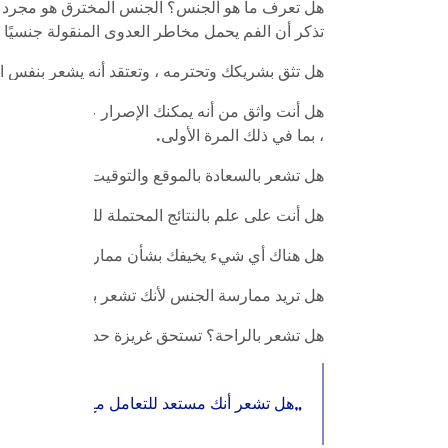
هل تعرف ما هو الجنس؟ الجنس المخترق هو مجرد طري
تذكر أن الفم يحمل مخاطر العدوى المنقولة جنسيًا (STIs) أيضًا ، لذا ستظل بحاجة إلى استخدام الواقي الذكري أو حاجز الأسنان (مربع من اللاتكس) لتغطية المنط
هل تثق بشريكك وتحترمه ، وتعتقد أنه يشعر بنفس 
هل أنت واثق من أنه يمكنك الإصرار على ممارسة ال
، بما في ذلك المرة الأولى.
هل تشعر بالسعادة بالموقع والتوقيت؟ وهل يشعر 
هل أنت على علم بالنتائج المحتملة للجنس؟ وهل ا
هل هناك أي شيء يخيفك بشأن ممارسة الجنس ، وإذا
هل تريد ممارسة الجنس لأنك تشعر بالاستعداد أو لأ
هل تشعر بالراحة؟ تستحق غريزة حدسك الاستماع إليها 
هل تشعر أنك مستعد للتعامل مع أي مشاكل قد