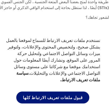
قة واحدة لمنح بعضنا البعض المتعة الجنسية ، لكن الجنس الفموي وا
قة.
الشعور تجاهك؟
جنس الآمن؟ يمكن أن تحملي / تحملي شخصًا ما و / أو تصابين بالأمراض
نستخدم ملفات تعريف الارتباط للسماح لموقعنا بالعمل
شريكك بنفس الشعور؟
بشكل صحيح، ولتخصيص المحتوى والإعلانات، ولتوفير
لشخص الذي تفكر في ممارسة الجنس معه؟ إذا كان الأمر كذلك ، فهل ت
ميزات وسائل التواصل الاجتماعي ولتحليل حركة
المرور على الموقع. ونشارك أيضًا المعلومات حول
 كان الأمر كذلك ، فهل ناقشت هذا الأمر مع شريكك؟
استخدامك موقعنا مع شركائنا على مستوى وسائل
نك قلق من أنك قد تفقد شريكك إذا لم تفعل؟
التواصل الاجتماعي والإعلانات والتحليلات.
سياسة
ملفات تعريف الارتباط.
- إذا كان هناك شيء لا يبدو تمامًا كما ينبغي ، فقد ترغب في الانتظار ل
قبول ملفات تعريف الارتباط كلها
 تطرأ؟