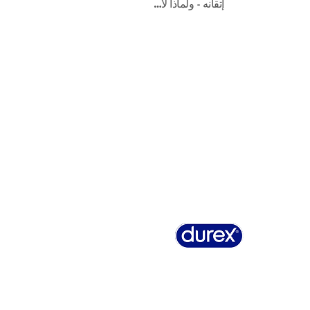
إتقانه - ولماذا لا…
نبذة عن ديوركس
تاريخ ديوركس
تسجيلات ديوركس
الأسئ
بيان الخصوصية
خريطة الموقع