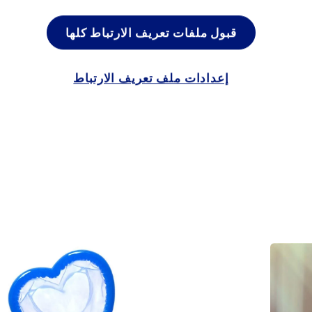
عبة الجنس من المحرمات إلى حد ما. قد تشعر أنت أو شريكك بعدم الأما
 دون التحدث عنه أولاً. وثانيًا، من المهم احترام الحدود، حتى لو كانت
قبول ملفات تعريف الارتباط كلها
 إذا كنت ترغب في الاستكشاف معًا، فإن التجريب يكون بنفس القدر م
ياتك الجنسية.
إعدادات ملف تعريف الارتباط