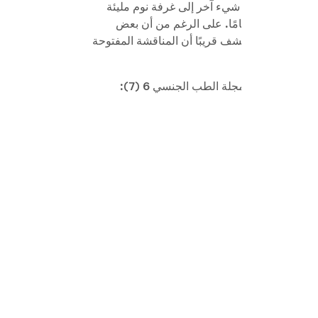
ن بشأن إضافة أي شيء آخر إلى غرفة نوم مليئة
 أذواقك مختلفة تمامًا. على الرغم من أن بعض
ن المتعة. ستكتشف قريبًا أن المناقشة المفتوحة
[1]. ديبي هيربنيك وآخرون انتشار وخصائص استخدام الهزاز من قبل النساء في الولايات المتحدة: نتائج دراسة تمثيلية على الصعيد الوطني. مجلة الطب الجنسي 6 (7):