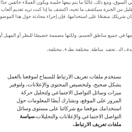
 السوق. ومع ذلك، غالبًا ما يتم بيعها خلسة ويكون العملاء خائفين جدً
 القليل من الخبرة سيكشف ما تحبه. اكتشف ما إذا كنت تريد تقديم ألعا
ا كان شريكك منفتحًا على استخدامها، فإن إجراء محادثة حول هذا الموض
دامها في جميع مناطق الجسم، ولكنها مصممة خصيصًا للبظر أو المهبل 
تهدف إلى تحفيز مناطق مختلفة بطرق مختلفة.
الآخر به نتوءات وحواف لتصل إلى جميع النقاط الصحيحة وبعضها يحتوي
 للأشخاص الذين يمارسون الجنس معًا، مثل حلقات الاهتزاز والقضبان 
لشريك، لكن تذكر أن تتناوب!
نستخدم ملفات تعريف الارتباط للسماح لموقعنا بالعمل
لامية مع الألعاب الجنسية في زيادة المتعة وزيادة الإحساس.
بشكل صحيح، ولتخصيص المحتوى والإعلانات، ولتوفير
لنوع المناسب لك أو لشريكك، لكن دفع بعض الحواجز يعد طريقة رائع
ميزات وسائل التواصل الاجتماعي ولتحليل حركة
المرور على الموقع. ونشارك أيضًا المعلومات حول
استخدامك موقعنا مع شركائنا على مستوى وسائل
التواصل الاجتماعي والإعلانات والتحليلات.
سياسة
ب في التفكير في كيفية العمل لك ولشريكك معًا. يعد العثور على طرق 
 ذلك، قد يتطلب إيصال ذلك إلى شريك بعض المناقشات لفتحه على الفك
ملفات تعريف الارتباط.