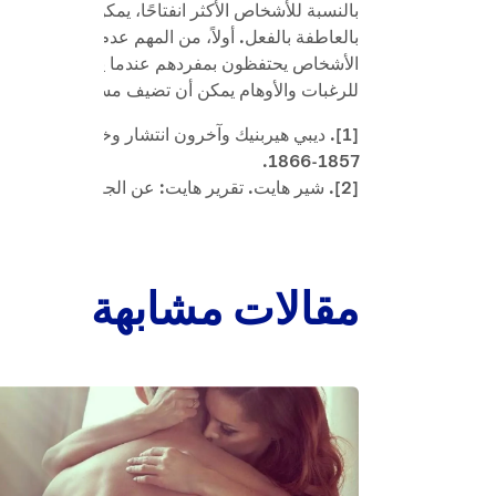
بالنسبة للأشخاص الأكثر انفتاحًا، يمكن أن تكون ل
بالعاطفة بالفعل. أولاً، من المهم عدم إحضار شيء ما
الأشخاص يحتفظون بمفردهم عندما يكونون بمفردهم،
للرغبات والأوهام يمكن أن تضيف مستوى آخر إلى ح
1857-1866.
[2]. شير هايت. تقرير هايت: عن الجنسانية الأنثوية. باندورا: 1976
مقالات مشابهة