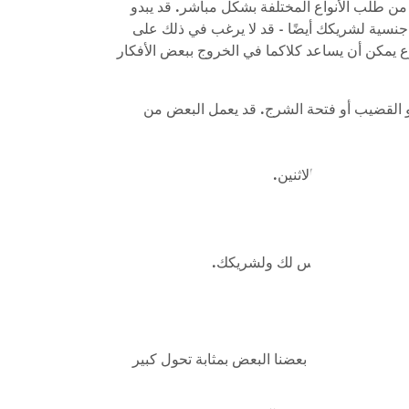
ا من طلب الأنواع المختلفة بشكل مباشر. قد يبدو
ب جنسية لشريكك أيضًا - قد لا يرغب في ذلك على
وع يمكن أن يساعد كلاكما في الخروج ببعض الأفكار
أو القضيب أو فتحة الشرج. قد يعمل البعض من
 على مزيج من الاثنين.
الاصطناعية.
ة لمعرفة أفضل جنس لك ولشريكك.
جديدة للعب مع بعضنا البعض بمثابة تحول كبير
رة.