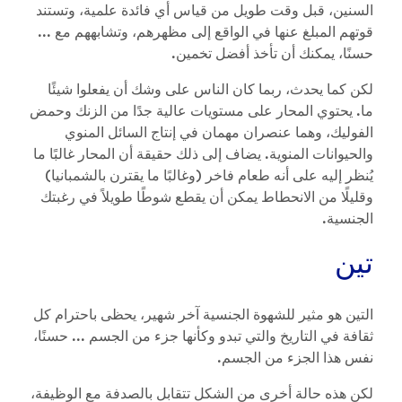
السنين، قبل وقت طويل من قياس أي فائدة علمية، وتستند
قوتهم المبلغ عنها في الواقع إلى مظهرهم، وتشابههم مع ...
حسنًا، يمكنك أن تأخذ أفضل تخمين.
لكن كما يحدث، ربما كان الناس على وشك أن يفعلوا شيئًا
ما. يحتوي المحار على مستويات عالية جدًا من الزنك وحمض
الفوليك، وهما عنصران مهمان في إنتاج السائل المنوي
والحيوانات المنوية. يضاف إلى ذلك حقيقة أن المحار غالبًا ما
يُنظر إليه على أنه طعام فاخر (وغالبًا ما يقترن بالشمبانيا)
وقليلًا من الانحطاط يمكن أن يقطع شوطًا طويلاً في رغبتك
الجنسية.
تين
التين هو مثير للشهوة الجنسية آخر شهير، يحظى باحترام كل
ثقافة في التاريخ والتي تبدو وكأنها جزء من الجسم ... حسنًا،
نفس هذا الجزء من الجسم.
لكن هذه حالة أخرى من الشكل تتقابل بالصدفة مع الوظيفة،