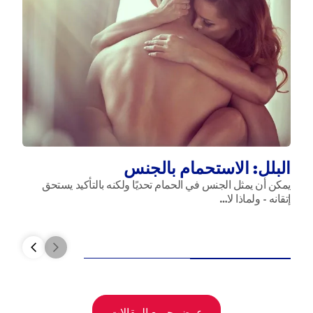
ال
عند
وم
البلل: الاستحمام بالجنس
يمكن أن يمثل الجنس في الحمام تحديًا ولكنه بالتأكيد يستحق
إتقانه - ولماذا لا…
عرض جميع المقالات