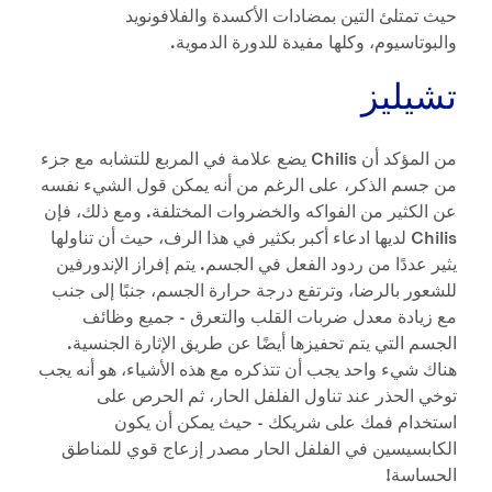
حيث تمتلئ التين بمضادات الأكسدة والفلافونويد
والبوتاسيوم، وكلها مفيدة للدورة الدموية.
تشيليز
من المؤكد أن Chilis يضع علامة في المربع للتشابه مع جزء
من جسم الذكر، على الرغم من أنه يمكن قول الشيء نفسه
عن الكثير من الفواكه والخضروات المختلفة. ومع ذلك، فإن
Chilis لديها ادعاء أكبر بكثير في هذا الرف، حيث أن تناولها
يثير عددًا من ردود الفعل في الجسم. يتم إفراز الإندورفين
للشعور بالرضا، وترتفع درجة حرارة الجسم، جنبًا إلى جنب
مع زيادة معدل ضربات القلب والتعرق - جميع وظائف
الجسم التي يتم تحفيزها أيضًا عن طريق الإثارة الجنسية.
هناك شيء واحد يجب أن تتذكره مع هذه الأشياء، هو أنه يجب
توخي الحذر عند تناول الفلفل الحار، ثم الحرص على
استخدام فمك على شريكك - حيث يمكن أن يكون
الكابسيسين في الفلفل الحار مصدر إزعاج قوي للمناطق
الحساسة!