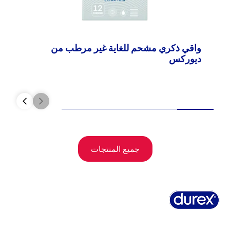
واقي ذكري مشحم للغاية غير مرطب من
ديوركس
جميع المنتجات
نبذة عن ديوركس
تاريخ ديوركس
تسجيلات ديوركس